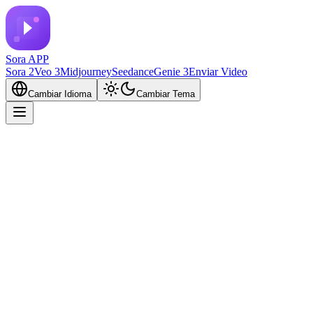
Sora APP
Sora 2
Veo 3
Midjourney
Seedance
Genie 3
Enviar Video
Cambiar Idioma
Cambiar Tema
Steam locomotive passing a
Wild West town