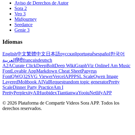
Aviso de Derechos de Autor
Sora 2
Veo 3
Midjourney
Seedance
Genie 3
Idiomas
English
中文
繁體中文
日本語
русский
português
español
한국어
العربية
हिंदी
français
deutsch
A2A
Curate Click
DeepBolt
Deep Wiki
GraphViz Online
I Am Music
Font
Lovable App
Markdown Cheat Sheet
Papyrus
Font
QWQ32
SVG Viewer
VercelAPP
PSL Scale
Qwen Image
Layered
Moltbook AI
ValRequest
random topic generator
Pretty
Scale
Dinner Party Practice
Am I
Pretty
PerplexityAI
Huobidex
Tiantianwa
Yooiu
NetlifyAPP
© 2026 Plataforma de Compartir Videos Sora APP. Todos los
derechos reservados.