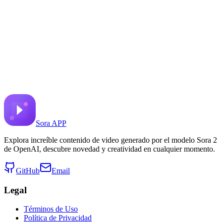
Compartir en X
Video Anterior
Siguiente Video
21 de julio de 2025
6.7K
Vistas
Enlace del video original
Red
Prompt
Copy prompt
3d partial plan, photorealistic riverside railroad and 
Sora APP
Explora increíble contenido de video generado por el modelo Sora 2
de OpenAI, descubre novedad y creatividad en cualquier momento.
GitHub
Email
Legal
Términos de Uso
Política de Privacidad