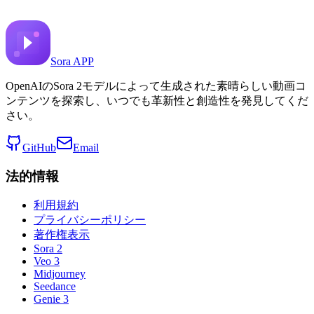
Resolution (Heroic framing): A slow dolly-back shows th
Sora APP
OpenAIのSora 2モデルによって生成された素晴らしい動画コ
ンテンツを探索し、いつでも革新性と創造性を発見してくだ
さい。
GitHub
Email
法的情報
利用規約
プライバシーポリシー
著作権表示
Sora 2
Veo 3
Midjourney
Seedance
Genie 3