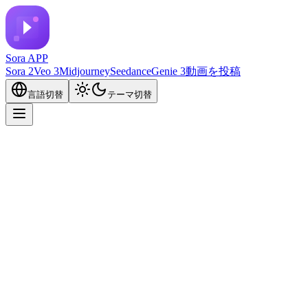
Sora APP
Sora 2
Veo 3
Midjourney
Seedance
Genie 3
動画を投稿
言語切替
テーマ切替