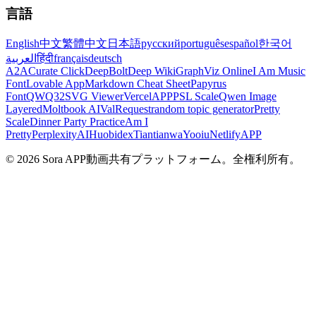
言語
English
中文
繁體中文
日本語
русский
português
español
한국어
العربية
हिंदी
français
deutsch
A2A
Curate Click
DeepBolt
Deep Wiki
GraphViz Online
I Am Music
Font
Lovable App
Markdown Cheat Sheet
Papyrus
Font
QWQ32
SVG Viewer
VercelAPP
PSL Scale
Qwen Image
Layered
Moltbook AI
ValRequest
random topic generator
Pretty
Scale
Dinner Party Practice
Am I
Pretty
PerplexityAI
Huobidex
Tiantianwa
Yooiu
NetlifyAPP
© 2026 Sora APP動画共有プラットフォーム。全権利所有。