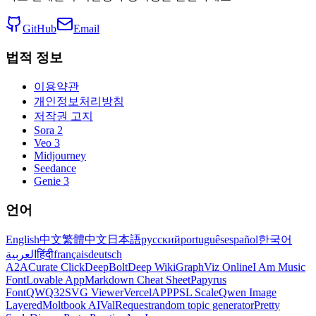
GitHub
Email
법적 정보
이용약관
개인정보처리방침
저작권 고지
Sora 2
Veo 3
Midjourney
Seedance
Genie 3
언어
English
中文
繁體中文
日本語
русский
português
español
한국어
العربية
हिंदी
français
deutsch
A2A
Curate Click
DeepBolt
Deep Wiki
GraphViz Online
I Am Music
Font
Lovable App
Markdown Cheat Sheet
Papyrus
Font
QWQ32
SVG Viewer
VercelAPP
PSL Scale
Qwen Image
Layered
Moltbook AI
ValRequest
random topic generator
Pretty