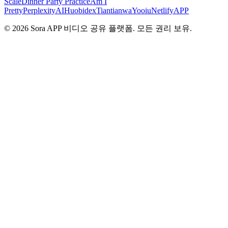
Scale
Dinner Party Practice
Am I
Pretty
PerplexityAI
Huobidex
Tiantianwa
Yooiu
NetlifyAPP
© 2026 Sora APP 비디오 공유 플랫폼. 모든 권리 보유.