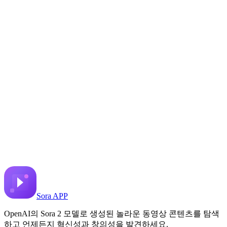
アニメ少女のニュースキャス
ター
X에 공유
이전 동영상
다음 동영상
2025년 6월 28일
6.7K
조회수
원본 비디오 링크
IT navi
프롬프트
Copy prompt
アニメ少女のニュースキャスターがニュース番組でAIニュースの解説をし
Sora APP
OpenAI의 Sora 2 모델로 생성된 놀라운 동영상 콘텐츠를 탐색
하고 언제든지 혁신성과 창의성을 발견하세요.