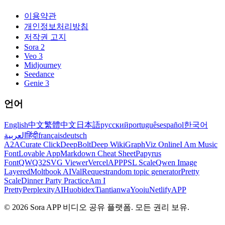
이용약관
개인정보처리방침
저작권 고지
Sora 2
Veo 3
Midjourney
Seedance
Genie 3
언어
English
中文
繁體中文
日本語
русский
português
español
한국어
العربية
हिंदी
français
deutsch
A2A
Curate Click
DeepBolt
Deep Wiki
GraphViz Online
I Am Music
Font
Lovable App
Markdown Cheat Sheet
Papyrus
Font
QWQ32
SVG Viewer
VercelAPP
PSL Scale
Qwen Image
Layered
Moltbook AI
ValRequest
random topic generator
Pretty
Scale
Dinner Party Practice
Am I
Pretty
PerplexityAI
Huobidex
Tiantianwa
Yooiu
NetlifyAPP
© 2026 Sora APP 비디오 공유 플랫폼. 모든 권리 보유.