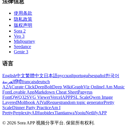
法律信息
使用条款
隐私政策
版权声明
Sora 2
Veo 3
Midjourney
Seedance
Genie 3
语言
English
中文
繁體中文
日本語
русский
português
español
한국어
العربية
हिंदी
français
deutsch
A2A
Curate Click
DeepBolt
Deep Wiki
GraphViz Online
I Am Music
Font
Lovable App
Markdown Cheat Sheet
Papyrus
Font
QWQ32
SVG Viewer
VercelAPP
PSL Scale
Qwen Image
Layered
Moltbook AI
ValRequest
random topic generator
Pretty
Scale
Dinner Party Practice
Am I
Pretty
PerplexityAI
Huobidex
Tiantianwa
Yooiu
NetlifyAPP
© 2026 Sora APP 视频分享平台. 保留所有权利.