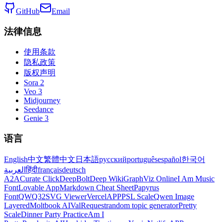
GitHub
Email
法律信息
使用条款
隐私政策
版权声明
Sora 2
Veo 3
Midjourney
Seedance
Genie 3
语言
English
中文
繁體中文
日本語
русский
português
español
한국어
العربية
हिंदी
français
deutsch
A2A
Curate Click
DeepBolt
Deep Wiki
GraphViz Online
I Am Music
Font
Lovable App
Markdown Cheat Sheet
Papyrus
Font
QWQ32
SVG Viewer
VercelAPP
PSL Scale
Qwen Image
Layered
Moltbook AI
ValRequest
random topic generator
Pretty
Scale
Dinner Party Practice
Am I