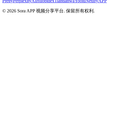
Pretty
PerplexityAI
Huobidex
Tiantianwa
Yooiu
NetlifyAPP
© 2026 Sora APP 视频分享平台. 保留所有权利.