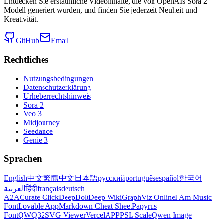
Entdecken Sie erstaunliche Videoinhalte, die von OpenAIs Sora 2
Modell generiert wurden, und finden Sie jederzeit Neuheit und
Kreativität.
GitHub
Email
Rechtliches
Nutzungsbedingungen
Datenschutzerklärung
Urheberrechtshinweis
Sora 2
Veo 3
Midjourney
Seedance
Genie 3
Sprachen
English
中文
繁體中文
日本語
русский
português
español
한국어
العربية
हिंदी
français
deutsch
A2A
Curate Click
DeepBolt
Deep Wiki
GraphViz Online
I Am Music
Font
Lovable App
Markdown Cheat Sheet
Papyrus
Font
QWQ32
SVG Viewer
VercelAPP
PSL Scale
Qwen Image