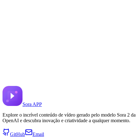
Woman applies her lipstick
Compartilhar no X
Vídeo Anterior
Próximo Vídeo
28 de junho de 2025
6.9K
Visualizações
Link do vídeo original
B_AD
Prompt
Copy prompt
A still shot. The woman applies her lipstick slowly and
Sora APP
Explore o incrível conteúdo de vídeo gerado pelo modelo Sora 2 da
OpenAI e descubra inovação e criatividade a qualquer momento.
GitHub
Email