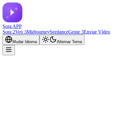
Sora APP
Sora 2
Veo 3
Midjourney
Seedance
Genie 3
Enviar Vídeo
Mudar Idioma
Alternar Tema