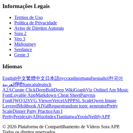
Informações Legais
Termos de Uso
Política de Privacidade
Aviso de Direitos Autorais
Sora 2
Veo 3
Midjourney
Seedance
Genie 3
Idiomas
English
中文
繁體中文
日本語
русский
português
español
한국어
العربية
हिंदी
français
deutsch
A2A
Curate Click
DeepBolt
Deep Wiki
GraphViz Online
I Am Music
Font
Lovable App
Markdown Cheat Sheet
Papyrus
Font
QWQ32
SVG Viewer
VercelAPP
PSL Scale
Qwen Image
Layered
Moltbook AI
ValRequest
random topic generator
Pretty
Scale
Dinner Party Practice
Am I
Pretty
PerplexityAI
Huobidex
Tiantianwa
Yooiu
NetlifyAPP
© 2026 Plataforma de Compartilhamento de Vídeos Sora APP.
Todos os direitos reservados.