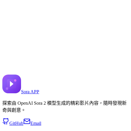
against a stormy backdrop
分享到 X
上一個視頻
下一個視頻
2025年8月24日
6.4K
次觀看
來源視頻連結
Heather Cooper
提示
Copy prompt
 image to video
Sora APP
探索由 OpenAI Sora 2 模型生成的精彩影片內容，隨時發現新
奇與創意。
GitHub
Email