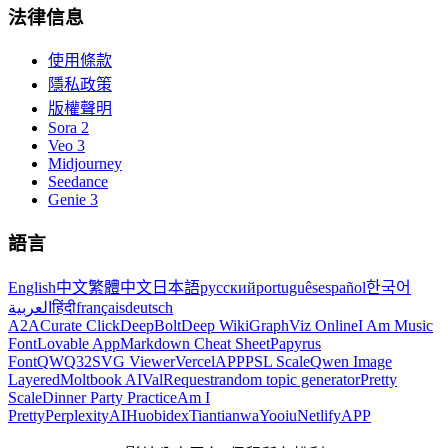
法律信息
使用條款
隱私政策
版權聲明
Sora 2
Veo 3
Midjourney
Seedance
Genie 3
語言
English
中文
繁體中文
日本語
русский
português
español
한국어
العربية
हिंदी
français
deutsch
A2A
Curate Click
DeepBolt
Deep Wiki
GraphViz Online
I Am Music
Font
Lovable App
Markdown Cheat Sheet
Papyrus
Font
QWQ32
SVG Viewer
VercelAPP
PSL Scale
Qwen Image
Layered
Moltbook AI
ValRequest
random topic generator
Pretty
Scale
Dinner Party Practice
Am I
Pretty
PerplexityAI
Huobidex
Tiantianwa
Yooiu
NetlifyAPP